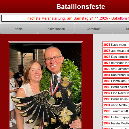
1971
Katje moet m
1973
aus Anlass d
1975
Das aktuelle
1977
närrische H
1979
Am Palmenst
1981
Kunterbunt 
1983
Einmal am R
1985
Berlin bleibt 
1987
Eine Nacht i
1989
Borussia im 
1991
ohne Motto (
1993
Traumschiff
1995
Hubertusjag
1997
Fiesta Medit