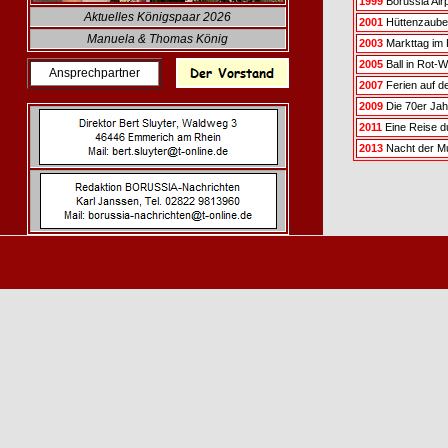
1999
Borussia Airp
Aktuelles Königspaar 2026
2001
Hüttenzauber
Manuela & Thomas König
2003
Markttag im 
2005
Ball in Rot-W
Ansprechpartner
2007
Ferien auf d
2009
Die 70er Jah
2011
Eine Reise d
2013
Nacht der Mu